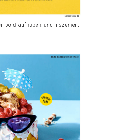
en so draufhaben, und inszeniert